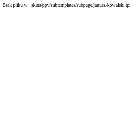
Brak pliku w _skins/ppv/subtemplates/subpage/janusz-kowalski.tpl