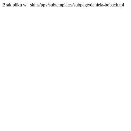
Brak pliku w _skins/ppv/subtemplates/subpage/daniela-boback.tpl