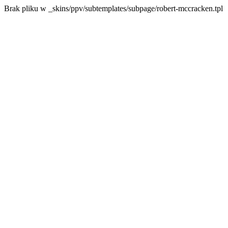
Brak pliku w _skins/ppv/subtemplates/subpage/robert-mccracken.tpl