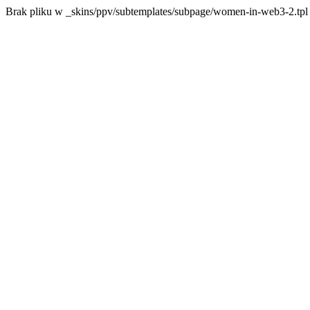
Brak pliku w _skins/ppv/subtemplates/subpage/women-in-web3-2.tpl